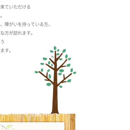
も来ていただける
す。
者、障がいを持っている方、
まな方が訪れます。
よう
います。