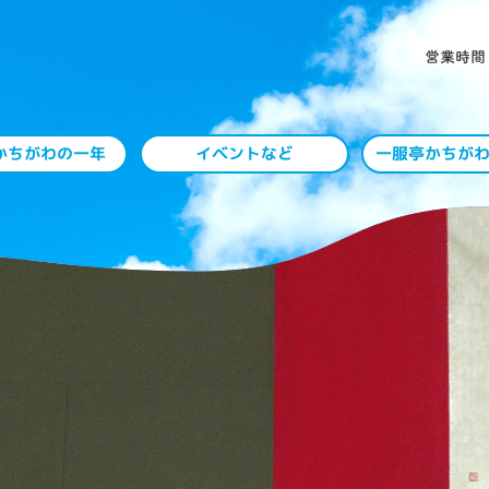
一服亭かちが
かちがわの一年
イベントなど