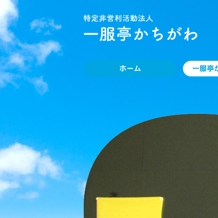
一服亭
ホーム